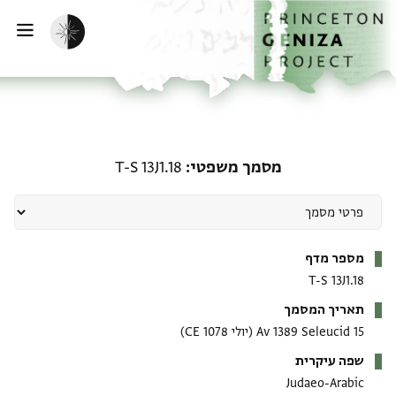
ף הבית
ילוג לתוכן
הפעלת מצב כהה
פתי
מסמך משפטי: T-S 13J1.18
מסמך משפטי
T-S 13J1.18
מטא-דאטא
מספר מדף
T-S 13J1.18
תאריך המסמך
15 Av 1389 Seleucid
(יולי 1078 CE)
שפה עיקרית
Judaeo-Arabic