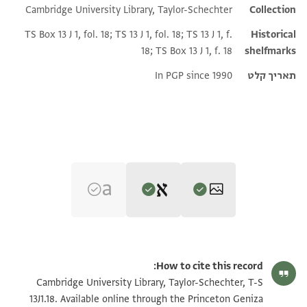
Cambridge University Library, Taylor-Schechter
Additional metadata
Collection
TS Box 13 J 1, fol. 18; TS 13 J 1, fol. 18; TS 13 J 1, f.
Historical
18; TS Box 13 J 1, f. 18
shelfmarks
תאריך קלט
In PGP since 1990
Editor: Weiss, Gershon
T-S 13J1.18 1r
הגדל וסובב
Gershon Weiss, "Documents Written by Hillel ben Eli: A Study in
How to cite this record:
the Diplomatics of the Cairo Geniza Documents (MA Thesis)"
T-S 13J1.18 1v
הגדל וסובב
Cambridge University Library, Taylor-Schechter, T-S
(PhD diss., n.p., 1967).
13J1.18. Available online through the Princeton Geniza