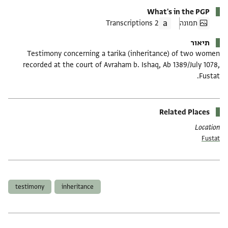
What's in the PGP
תמונה
2 Transcriptions
תיאור
Testimony concerning a tarika (inheritance) of two women
recorded at the court of Avraham b. Ishaq, Ab 1389/July 1078,
Fustat.
Related Places
Location
Fustat
תגים
testimony
inheritance