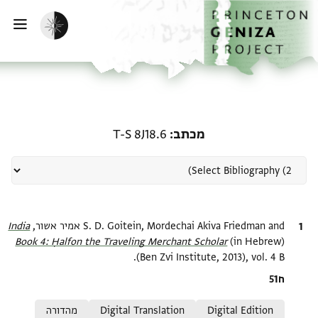
ף הבית
ילוג לתוכן
הפעלת מצב כהה
פתי
רשומה קשורה ל-מכתב: T-S 8J18.6
מכתב
T-S 8J18.6
ציטוט
S. D. Goitein, Mordechai Akiva Friedman and אמיר אשור,
India
Book 4: Ḥalfon the Traveling Merchant Scholar‎
(in Hebrew)
(Ben Zvi Institute, 2013), vol. 4 B.
Location in source
ח51
Relation to document
Digital Edition
Digital Translation
מהדורה