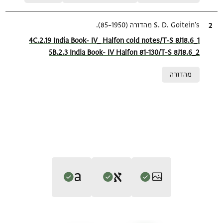
ציטוט
S. D. Goitein's מהדורה (1950–85).
Location in source
4C.2.19 India Book- IV_ Halfon cold notes/T-S 8J18.6_1
5B.2.3 India Book- IV Halfon 81-130/T-S 8J18.6_2
Relation to document
מהדורה
Translators: Goitein, S. D.; Friedman, Mordechai Akiva; אשור,
Editors: Goitein, S. D.; Friedman, Mordechai Akiva; אשור, אמיר