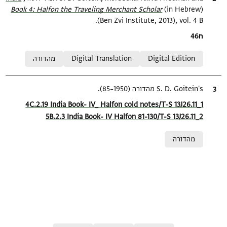
Book 4: Ḥalfon the Traveling Merchant Scholar‎
(in Hebrew)
(Ben Zvi Institute, 2013), vol. 4 B.
Location in source
ח46
Relation to document
Digital Edition
Digital Translation
מהדורה
ציטוט
S. D. Goitein's מהדורה (1950–85).
Location in source
4C.2.19 India Book- IV_ Halfon cold notes/T-S 13J26.11_1
5B.2.3 India Book- IV Halfon 81-130/T-S 13J26.11_2
Relation to document
מהדורה