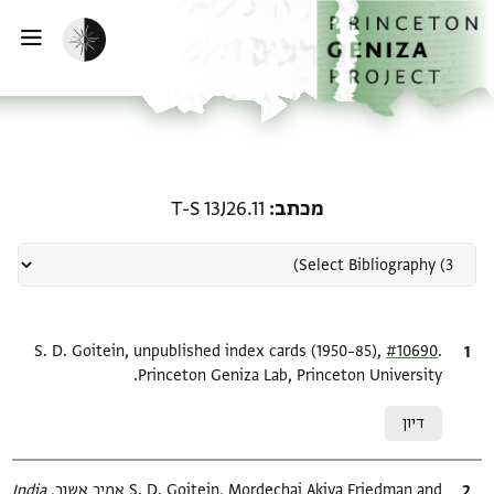
ף הבית
ילוג לתוכן
הפעלת מצב כהה
פתי
רשומה קשורה ל-מכתב: T-S 13J26.11
מכתב
T-S 13J26.11
.
ציטוט
#10690
S. D. Goitein, unpublished index cards (1950–85),
Princeton Geniza Lab, Princeton University.
Relation to document
דיון
ציטוט
S. D. Goitein, Mordechai Akiva Friedman and אמיר אשור,
India