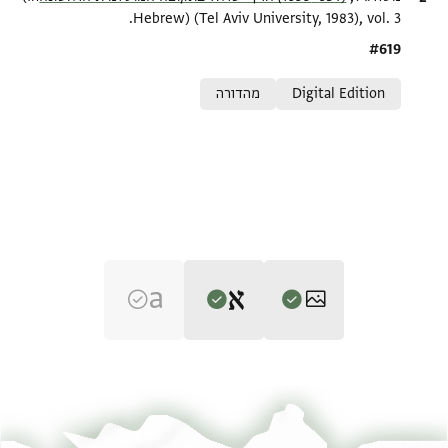
Hebrew) (Tel Aviv University, 1983), vol. 3.
Location in source
#619
Relation to document
Digital Edition
מהדורה
Editor: גיל, משה
ENA NS 19.24 1
הגדל וסובב
משה גיל,
(634–1099) ארץ-ישראל בתקופה המוסלמית הראשונה‎
(in
Hebrew) (Tel Aviv University, 1983), vol. 3.
ENA NS 19.24 2
הגדל וסובב
(verso)