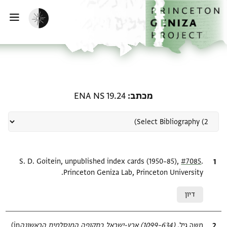
ף הבית
ילוג לתוכן
הפעלת מצב כהה
פתי
רשומה קשורה ל-מכתב: ENA NS 19.24
מכתב
ENA NS 19.24
.
ציטוט
#7085
S. D. Goitein, unpublished index cards (1950–85),
Princeton Geniza Lab, Princeton University.
Relation to document
דיון
ציטוט
משה גיל,
(634–1099) ארץ-ישראל בתקופה המוסלמית הראשונה‎
(in