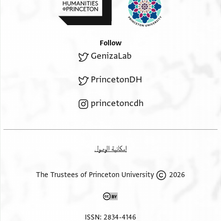
וכי
ברחמי צור אנו לשלום הנפש והוא יתרומם על כל ברכה
ותהלה
Follow
קד עלם אללה תעאלי אשתיאקי אלי נטר מולאי ורגבתי
GenizaLab
לדלך
גדא למא נסמע מן [אל]עובר והשבים מן אלמבאחה
PrincetonDH
בשכר מולאי
פי דלך גמאעה אצחאבנא אלגזיין שאכרין גדא אללה
princetoncdh
תעאלי יזידה
מזיד כול כיר וקד עלם [אל]לה אן נחן נשרף בהדא
אלשם הטוב ולא
إمكانية الوصول
נהמל אלצלוה עליה ועליה (!) אהלה חרסהם אללה בכל
שבת ומועד
2026 The Trustees of Princeton University
ואם הכתבים נחתכים הלבבות נצרכים לראות קלסטר
פניו
וסידי אבו אלחסן ברכאת אלאך חרסה אללה עארף
ISSN: 2834-4146