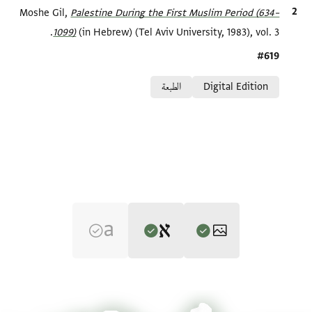
الاقتباس المرجعي
Palestine During the First Muslim Period (634–
Moshe Gil,
1099)‎
(in Hebrew) (Tel Aviv University, 1983), vol. 3.
Location in source
#619
Relation to document
Digital Edition
الطبعة
Editor: Gil, Moshe
ENA NS 19.24 1
تكبير و تدوير
Moshe Gil,
Palestine During the First Muslim Period (634–1099)‎
(in