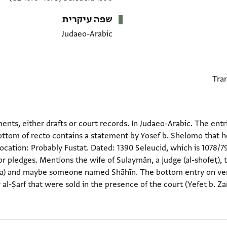
שפה עיקרית
Judaeo-Arabic
nts, either drafts or court records. In Judaeo-Arabic. The entr
ottom of recto contains a statement by Yosef b. Shelomo that he
Location: Probably Fustat. Dated: 1390 Seleucid, which is 1078/
r pledges. Mentions the wife of Sulaymān, a judge (al-shofeṭ), t
na) and maybe someone named Shāhīn. The bottom entry on verso 
 al-Ṣarf that were sold in the presence of the court (Yefet b. Z