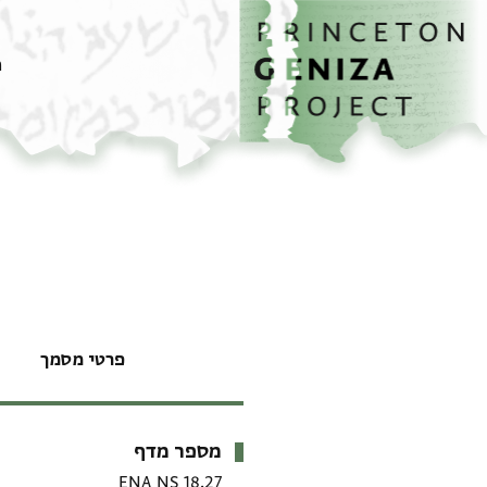
דף הבית
דילוג לתוכן
מ
פרטי מסמך
מספר מדף
מטא-דאטא
ENA NS 18.27