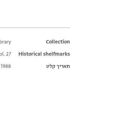
תגים
brary
Additional metadata
Collection
ol. 27
Historical shelfmarks
תאריך קלט
 1988