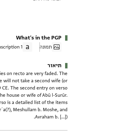
What's in the PGP
תמונה
1 Transcription
תיאור
ies on recto are very faded. The
 will not take a second wife (or
79 CE. The second entry on verso
he house or wife of Abū l-Surūr.
is a detailed list of the items
arʿa(?), Meshullam b. Moshe, and
Avraham b. [...]).