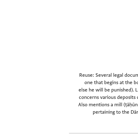
Reuse: Several legal docume
one that begins at the b
else he will be punished). 
concerns various deposits o
Also mentions a mill (ṭāḥū
pertaining to the Dār