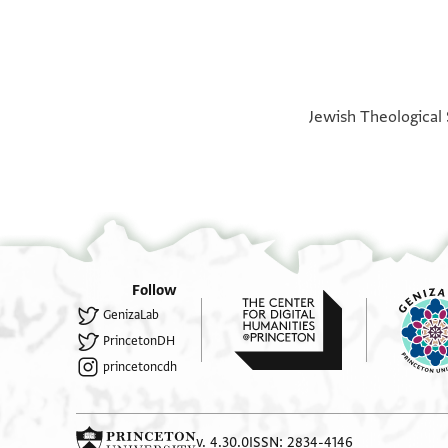
ENA NS 18, f. 27 ed. Friedman, Jewish Polygyny, pp.
°
°
from Fustat, 1078/9 The verso contains another dr
Jewish Theological 
Follow
GenizaLab
PrincetonDH
princetoncdh
v. 4.30.0
ISSN: 2834-4146