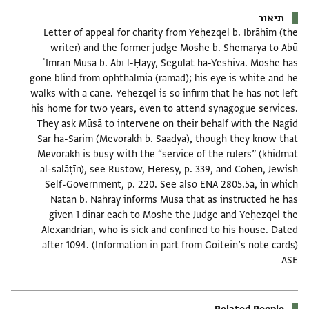
תיאור
Letter of appeal for charity from Yeḥezqel b. Ibrāhīm (the
writer) and the former judge Moshe b. Shemarya to Abū
ʿImran Mūsā b. Abī l-Ḥayy, Segulat ha-Yeshiva. Moshe has
gone blind from ophthalmia (ramad); his eye is white and he
walks with a cane. Yehezqel is so infirm that he has not left
his home for two years, even to attend synagogue services.
They ask Mūsā to intervene on their behalf with the Nagid
Sar ha-Sarim (Mevorakh b. Saadya), though they know that
Mevorakh is busy with the “service of the rulers” (khidmat
al-salāṭīn), see Rustow, Heresy, p. 339, and Cohen, Jewish
Self-Government, p. 220. See also ENA 2805.5a, in which
Natan b. Nahray informs Musa that as instructed he has
given 1 dinar each to Moshe the Judge and Yeḥezqel the
Alexandrian, who is sick and confined to his house. Dated
after 1094. (Information in part from Goitein’s note cards)
ASE