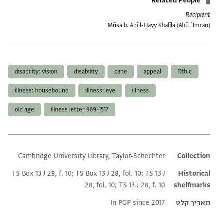
Related People
Recipient
(Abū ʿImrān) Mūsā b. Abī l-Ḥayy Khalīla
תגים
disability: vision
disability
cane
appeal
11th c
illness: housebound
illness: eye
illness
old age
illness letter 969-1517
Cambridge University Library, Taylor-Schechter
Additional metadata
Collection
TS Box 13 J 28, f. 10; TS Box 13 J 28, fol. 10; TS 13 J
Historical
28, fol. 10; TS 13 J 28, f. 10
shelfmarks
תאריך קלט
In PGP since 2017