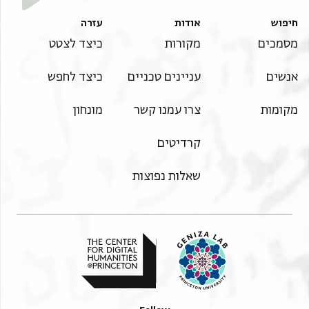
פאנה רמד
רמד צעב וטרחת עינה ביאץ ימשי עלי עצא ואמא אנא
חיפוש
אודות
עזרה
יחזקאל
מסמכים
מקורות
כיצד לצטט
פלי אליום קריב מן סנתין מא כרגת מן באב אלדאר ולא
דכלת
אנשים
עניינים טכניים
כיצד לחפש
כניסה לא עיד ולא סבת מן צעף אלקוה וכתרה אלהרם ואלי
מקומות
צרו עמנו קשר
מונחון
אללה אלרגוע ואלרגבה פי תסהיל מא ודאה(?) לי מן
מצלחה ברחמתה
קרדיטים
ולמא תחקקנא אנה ראגב פי פעל אלתואב ומותרה כתבנא
אליה הדה אלאחרף נעלמה חאלנא ואיצא אנה כתיר
שאלות נפוצות
אלחצור
בחצרה סידנא אלרייס שר השרים עוז כל בית ישראל יחיד
הדור אלוהים אל חנן(?) ישקיף עליו ברחמיו הרבים וימלא
כל
משאלותיו ויתן לו ח[ן ו]חסד בעיניו ובעיני כל יצוריו ובעיני
המושל העומד בפניו יכון ידכרה בנא לאנא נעלם אן עליה
אלטאלב כתיר ומשגול בכדמה אלסלאטין אללה יכיר לה פי