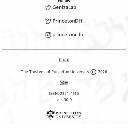
Follow
גמיע
GenizaLab
אלאמור ואלדי יחצל מן תפצלה ומא גרת עאדאתה ינעם בה
עלינא פמא נראה אלא מן תפצלך לאן אלואסטה ינפע מתל
PrincetonDH
נפע אלמנעם ולא סביל אלי תואב אלא במשקה אללה יעלם
princetoncdh
אן טאעה אלכאלק לא תע[. .] //אלא// במשקה ושלום רב
ונחן נסלה אלגואב במא יגרי חסב תפצלה
נגישות
2026 The Trustees of Princeton University
ISSN: 2834-4146
v. 4.30.0