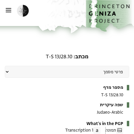
ף הבית
ילוג לתוכן
הפעלת מצב כהה
פתי
מכתב: T-S 13J28.10
מכתב
T-S 13J28.10
מטא-דאטא
מספר מדף
T-S 13J28.10
שפה עיקרית
Judaeo-Arabic
What's in the PGP
תמונה
1 Transcription