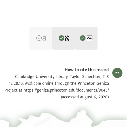
Editor: Elbaum, Alan
T-S 13J28.10 1r
הגדל וסובב
Alan Elbaum's digital edition (2019).
How to cite this record:
Recto:
T-S 13J28.10 1v
Cambridge University Library, Taylor-Schechter, T-S
שלום רב לאוהבי תורתך ואין למו מכשול
13J28.10. Available online through the Princeton Geniza
סבב כתאבנא הדא אלי סידי הזקן היקר המכובד סגלת
Project at
https://geniza.princeton.edu/documents/8043/
תנאי היתר שימוש בתצלום
הישיבה
(accessed August 6, 2026).
ראה :
T-S 13J28.10
הקבה יאריך ימיו בטוב ויתן לו חן וחסד ורחמים ויזכה
לחזות בנעם
יי ולבקר בהיכלו אנא שיכין צעיפין אמא סידי אלדיאן