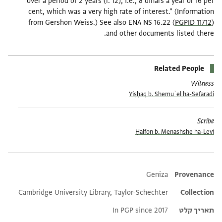
over a period of 2 years (l. 12), i.e., 8 dinars a year or 16 per
cent, which was a very high rate of interest." (Information
from Gershon Weiss.) See also ENA NS 16.22 (
PGPID 11712
)
and other documents listed there.
Related People
Witness
Yiṣḥaq b. Shemuʾel ha-Sefaradi
Scribe
Ḥalfon b. Menashshe ha-Levi
Additional metadata
Geniza
Provenance
Cambridge University Library, Taylor-Schechter
Collection
תאריך קלט
In PGP since 2017