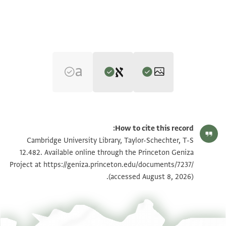
Editor: Weiss, Gershon
T-S 12.482 1r
הגדל וסובב
Gershon Weiss, "Legal Documents Written by the Court Clerk
How to cite this record:
Halfon Ben Manasse (Dated 1100-1138)" (PhD diss., n.p., 1970).
T-S 12.482 1v
הגדל וסובב
Cambridge University Library, Taylor-Schechter, T-S
T-S 12.482 recto
12.482. Available online through the Princeton Geniza
[...]אל[...]
Project at
https://geniza.princeton.edu/documents/7237/
תנאי היתר שימוש בתצלום
[...]קד סא[...]
(accessed August 8, 2026).
[...] ליכון אלתסל[ים...]
[...] מענא אלי ד[...]חזן להא[...]
[...]מע ואלדה וסלמהא [אלי]הא ען ואלד[ה...]