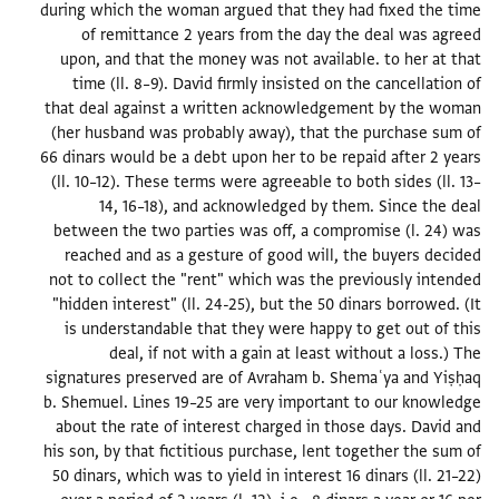
during which the woman argued that they had fixed the time
of remittance 2 years from the day the deal was agreed
upon, and that the money was not available. to her at that
time (ll. 8–9). David firmly insisted on the cancellation of
that deal against a written acknowledgement by the woman
(her husband was probably away), that the purchase sum of
66 dinars would be a debt upon her to be repaid after 2 years
(ll. 10–12). These terms were agreeable to both sides (ll. 13–
14, 16–18), and acknowledged by them. Since the deal
between the two parties was off, a compromise (l. 24) was
reached and as a gesture of good will, the buyers decided
not to collect the "rent" which was the previously intended
"hidden interest" (ll. 24-25), but the 50 dinars borrowed. (It
is understandable that they were happy to get out of this
deal, if not with a gain at least without a loss.) The
signatures preserved are of Avraham b. Shemaʿya and Yiṣḥaq
b. Shemuel. Lines 19–25 are very important to our knowledge
about the rate of interest charged in those days. David and
his son, by that fictitious purchase, lent together the sum of
50 dinars, which was to yield in interest 16 dinars (ll. 21–22)