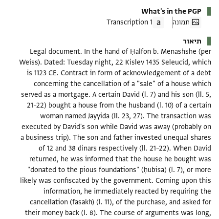
What's in the PGP
תמונה
1 Transcription
תיאור
Legal document. In the hand of Ḥalfon b. Menashshe (per
Weiss). Dated: Tuesday night, 22 Kislev 1435 Seleucid, which
is 1123 CE. Contract in form of acknowledgement of a debt
concerning the cancellation of a "sale" of a house which
served as a mortgage. A certain David (l. 7) and his son (ll. 5,
21–22) bought a house from the husband (l. 10) of a certain
woman named Jayyida (ll. 23, 27). The transaction was
executed by David's son while David was away (probably on
a business trip). The son and father invested unequal shares
of 12 and 38 dinars respectively (ll. 21–22). When David
returned, he was informed that the house he bought was
"donated to the pious foundations" (ḥubisa) (l. 7), or more
likely was confiscated by the government. Coming upon this
information, he immediately reacted by requiring the
cancellation (fasakh) (l. 11), of the purchase, and asked for
their money back (l. 8). The course of arguments was long,