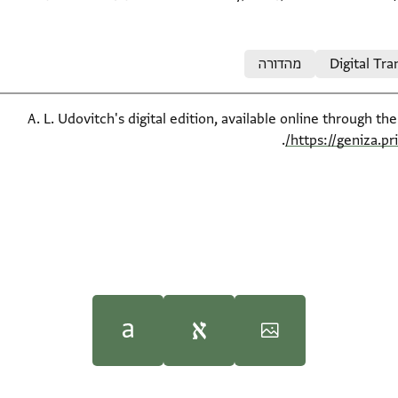
Digital Tra
מהדורה
A. L. Udovitch's digital edition, available online through th
.
https://geniza.p