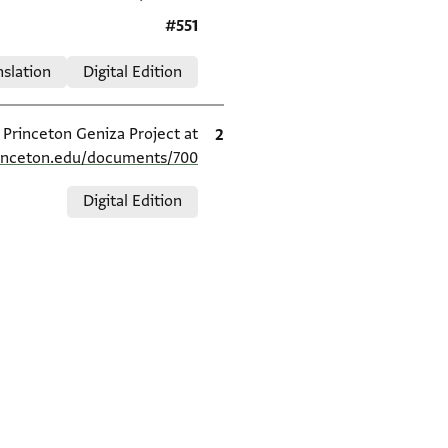
Location in source
#551
Relation to document
nslation
Digital Edition
ציטוט
e Princeton Geniza Project at
rinceton.edu/documents/700/
Relation to document
Digital Edition