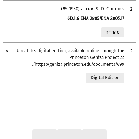
ציטוט
S. D. Goitein's מהדורה (1950–85).
Location in source
6D.1.6 ENA 2805/ENA 2805.17
Relation to document
מהדורה
ציטוט
A. L. Udovitch's digital edition, available online through the
Princeton Geniza Project at
.
https://geniza.princeton.edu/documents/699/
Relation to document
Digital Edition