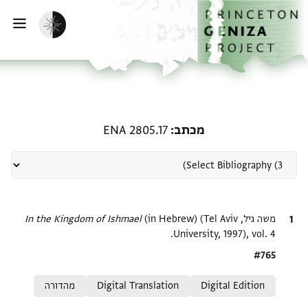
ף הבית
ילוג לתוכן
הפעלת מצב כהה
פתי
רשומה קשורה ל-מכתב: ENA 2805.17
מכתב
ENA 2805.17
ציטוט
משה גיל,
(in Hebrew) (Tel Aviv
In the Kingdom of Ishmael‎
University, 1997), vol. 4.
Location in source
#765
Relation to document
Digital Edition
Digital Translation
מהדורה