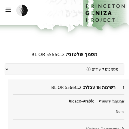
דף הבית
דילוג לתוכן
הפעלת מצב כהה
פתי
מסמכים קשורים מסמך שלטוני: 5566C.2
מסמך שלטוני
BL OR 5566C.2
1
רשימה או טבלה
BL OR 5566C.2
תגים
Judaeo-Arabic
Primary language
None