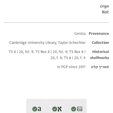
Origin
Būṣīr
Additional metadata
Geniza
Provenance
Cambridge University Library, Taylor-Schechter
Collection
TS 8 J 20, fol. 9; TS Box 8 J 20, fol. 9; TS Box 8 J
Historical
20, f. 9; TS 8 J 20, f. 9
shelfmarks
תאריך קלט
In PGP since 2017