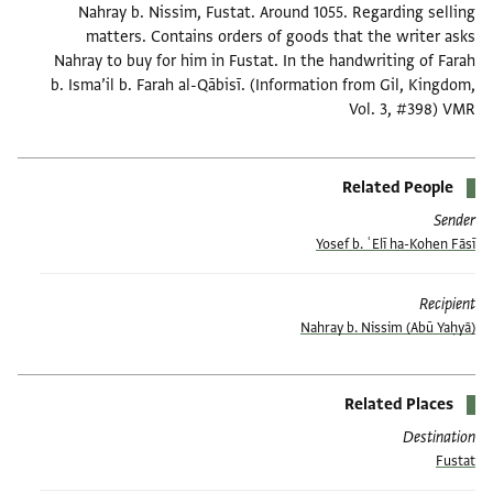
Nahray b. Nissim, Fustat. Around 1055. Regarding selling
matters. Contains orders of goods that the writer asks
Nahray to buy for him in Fustat. In the handwriting of Farah
b. Isma’il b. Farah al-Qābisī. (Information from Gil, Kingdom,
Vol. 3, #398) VMR
Related People
Sender
Yosef b. ʿElī ha-Kohen Fāsī
Recipient
(Abū Yaḥyā) Nahray b. Nissim
Related Places
Destination
Fustat