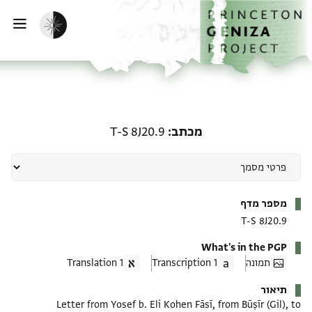
ף הבית
ילוג לתוכן
הפעלת מצב כהה
פתי
מכתב: T-S 8J20.9
מכתב
T-S 8J20.9
מטא-דאטא
מספר מדף
T-S 8J20.9
What's in the PGP
תמונה
1 Transcription
1 Translation
תיאור
Letter from Yosef b. Eli Kohen Fāsī, from Būṣīr (Gil), to