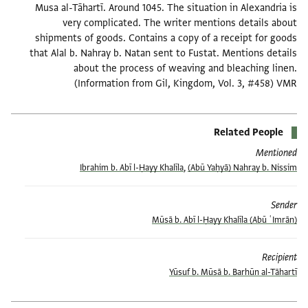
Musa al-Tāhartī. Around 1045. The situation in Alexandria is
very complicated. The writer mentions details about
shipments of goods. Contains a copy of a receipt for goods
that Alal b. Nahray b. Natan sent to Fustat. Mentions details
about the process of weaving and bleaching linen.
(Information from Gil, Kingdom, Vol. 3, #458) VMR
Related People
Mentioned
Ibrahim b. Abī l-Ḥayy Khalīla
,
(Abū Yaḥyā) Nahray b. Nissim
Sender
(Abū ʿImrān) Mūsā b. Abī l-Ḥayy Khalīla
Recipient
Yūsuf b. Mūsā b. Barhūn al-Tāhartī