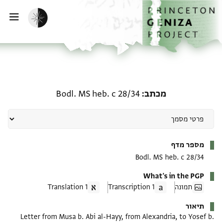
ף הבית
ילוג לתוכן
הפעלת מצב כהה
פתי
מכתב: Bodl. MS heb. c 28/34
מכתב
Bodl. MS heb. c 28/34
מטא-דאטא
מספר מדף
Bodl. MS heb. c 28/34
What's in the PGP
תמונה
1 Transcription
1 Translation
תיאור
Letter from Musa b. Abi al-Hayy, from Alexandria, to Yosef b.