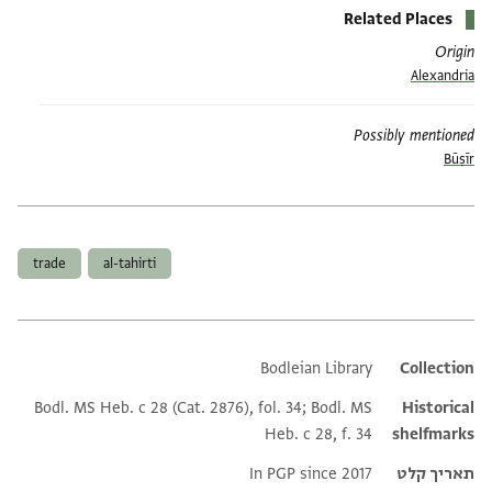
Related Places
Origin
Alexandria
Possibly mentioned
Būṣīr
תגים
trade
al-tahirti
Bodleian Library
Additional metadata
Collection
Bodl. MS Heb. c 28 (Cat. 2876), fol. 34; Bodl. MS
Historical
Heb. c 28, f. 34
shelfmarks
תאריך קלט
In PGP since 2017