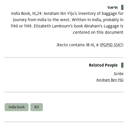
תיאור
India Book, III,24: Avraham Ibn Yiju's inventory of baggage for
journey from India to the west. Written in India, probably in
1140 or 1149. Elizabeth Lambourn's book Abraham's Luggage is
Recto contains IB III, 8 (
PGPID 5547
).
Related People
Scribe
Avraham Ben Yijū
תגים
india book
ib3