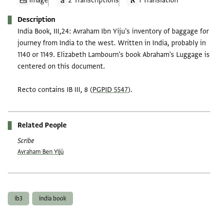
Image
2 Transcriptions
1 Translation
Description
India Book, III,24: Avraham Ibn Yiju's inventory of baggage for
journey from India to the west. Written in India, probably in
1140 or 1149. Elizabeth Lambourn's book Abraham's Luggage is
centered on this document.
Recto contains IB III, 8 (
PGPID 5547
).
Related People
Scribe
Avraham Ben Yijū
Tags
ib3
india book