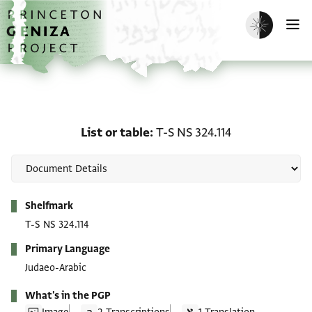
Skip to main content
home
Enable dark m
O
List or table: T-S NS 324
List or table
T-S NS 324.114
Metadata
Shelfmark
T-S NS 324.114
Primary Language
Judaeo-Arabic
What's in the PGP