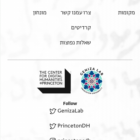
פיהא פי אלסבת מן כל בד ושלומה ירבה
מקומות
צרו עמנו קשר
מונחון
קרדיטים
שאלות נפוצות
Follow
GenizaLab
PrincetonDH