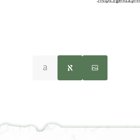
.
https://geniza.pr
JRL B 5738 1 / 1 leaf, verso
100%