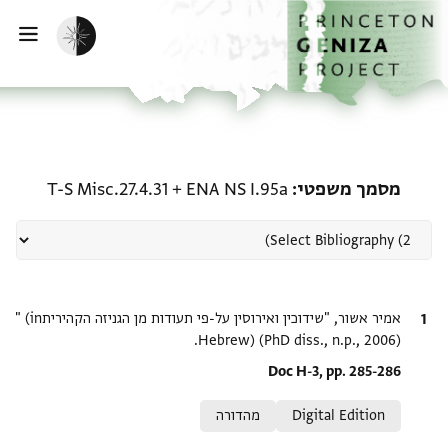
ף הבית
ילוג לתוכן
הפעלת מצב כהה
פתי
רשומה קשורה ל-מסמך משפטי: .95a + T-S Misc.27.4.31
מסמך משפטי
ENA NS I.95a
+
T-S Misc.27.4.31
ציטוט
אמיר אשור, "שידוכין ואירוסין על-פי תעודות מן הגניזה הקהירית‎" (in
Hebrew) (PhD diss., n.p., 2006).
Location in source
Doc H-3, pp. 285-286
Relation to document
Digital Edition
מהדורה