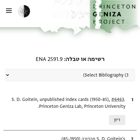
ף הבית
ילוג לתוכן
הפעלת מצב כהה
פתי
רשומה קשורה ל-רשימה או טבלה: .9
רשימה או טבלה
ENA 2591.9
.
ציטוט
#6463
S. D. Goitein, unpublished index cards (1950–85),
Princeton Geniza Lab, Princeton University.
Relation to document
דיון
ציטוט
S. D. Goitein's מהדורה (1950–85).