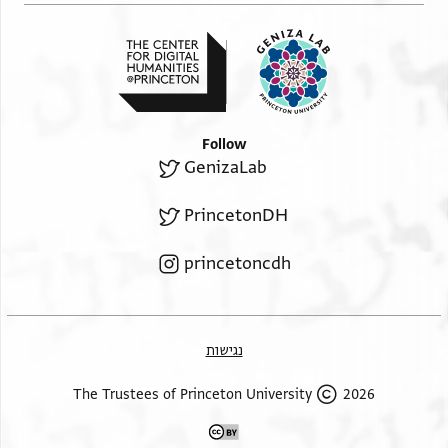
יוסף [א]לביאע נצף אל..א נצף
אלגמע תלאתה ועשרין
Follow
GenizaLab
PrincetonDH
princetoncdh
נגישות
2026 The Trustees of Princeton University