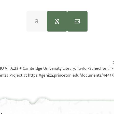
(in Hebrew) (Tel Aviv University, 1983), vol.
100%
100%
AIU VII.A.23 + Cambridge University Library, Taylor-Schechter, T-S
180°
niza Project at
https://geniza.princeton.edu/documents/444/
(
 בית