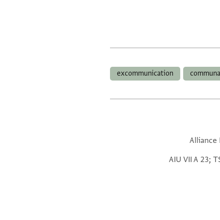
excommunication
communa
Alliance
AIU VII A 23; TS