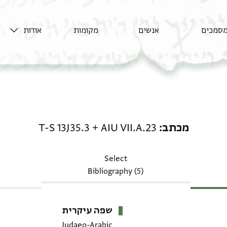
סמכים
אנשים
מקומות
אודות
מכתב: AIU VII.A.23 + T-S 13J35.3
מכתב
AIU VII.A.23
+
T-S 13J35.3
Select
Bibliography (5)
שפה עיקרית
Judaeo-Arabic