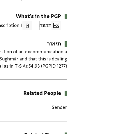
What's in the PGP
תמונה
1 Transcription
תיאור
osition of an excommunication a
Sughmār and that this is dealing
 as in T-S Ar.54.93 (
PGPID 1277
).
Related People
Sender