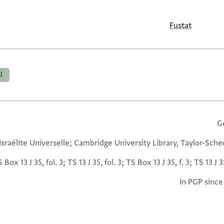
Fustat
l
G
 Israélite Universelle; Cambridge University Library, Taylor-Sch
 Box 13 J 35, fol. 3; TS 13 J 35, fol. 3; TS Box 13 J 35, f. 3; TS 13 J 35
In PGP since