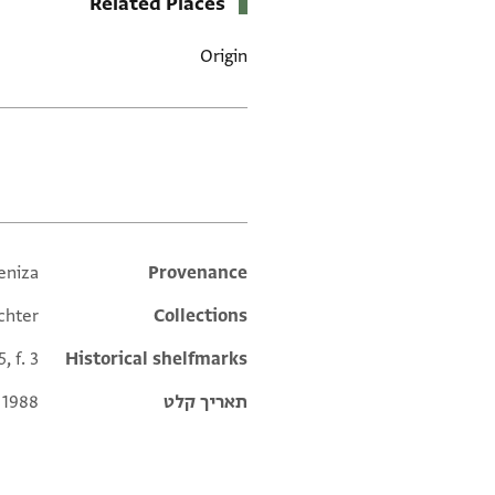
Related Places
Origin
תגים
eniza
Additional metadata
Provenance
echter
Collections
, f. 3
Historical shelfmarks
תאריך קלט
 1988