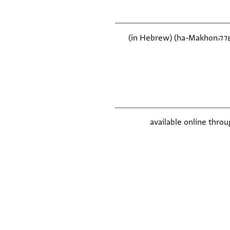
ה‎
(in Hebrew) (ha-Makhon