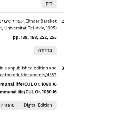
דיון
ציטוט
Elinoar Bareket,
שפריר מצרים
t, Universiṭat Tel-Aviv, 1995).
Location in source
pp. 139, 168, 252, 255
Relation to document
מהדורה
ציטוט
S. D. Goitein's unpublished edition and מהדורה (1950–85), inceton Geniza Project at
inceton.edu/documents/4352/
Location in source
unal life/CUL Or. 1080 J6
mmunal life/CUL Or. 1080 J6
Relation to document
Digital Edition
מהדורה