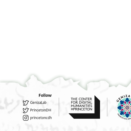
verso
°
°
Follow
GenizaLab
PrincetonDH
princetoncdh