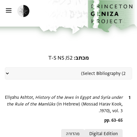
ף הבית
ילוג לתוכן
הפעלת מצב כהה
פתי
רשומה קשורה ל-מכתב: T-S NS J52
מכתב
T-S NS J52
ציטוט
History of the Jews in Egypt and Syria under
Eliyahu Ashtor,
the Rule of the Mamlūks‎
(in Hebrew) (Mossad Harav Kook,
1970), vol. 3.
Location in source
pp. 63–65
Relation to document
Digital Edition
מהדורה