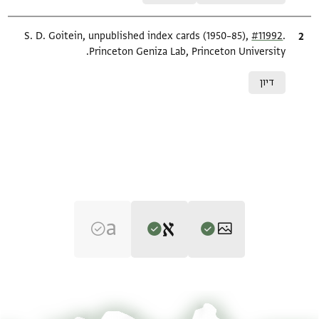
.
ציטוט
#11992
S. D. Goitein, unpublished index cards (1950–85),
Princeton Geniza Lab, Princeton University.
Relation to document
דיון
Editor: Ashtor, Eliyahu
T-S NS J52 1r
הגדל וסובב
Eliyahu Ashtor,
History of the Jews in Egypt and Syria under the