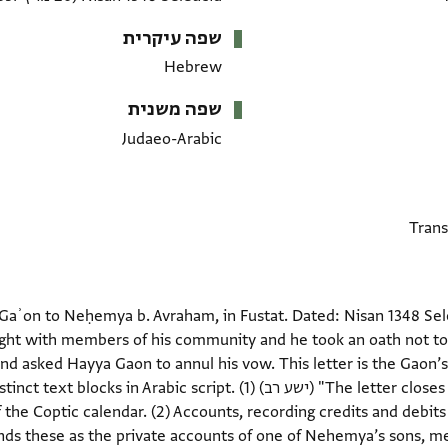
שפה עיקרית
Hebrew
שפה משנית
Judaeo-Arabic
Gaʾon to Neḥemya b. Avraham, in Fustat. Dated: Nisan 1348 Sele
ght with members of his community and he took an oath not to 
d asked Hayya Gaon to annul his vow. This letter is the Gaon’s
The letter closes with Hayya's motto "yeshaʿ rav" (ישע רב) ic script. (1
the Coptic calendar. (2) Accounts, recording credits and debit
ands these as the private accounts of one of Nehemya’s sons, m