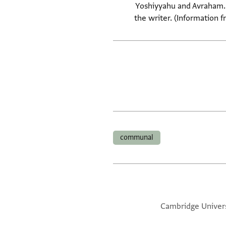
Yoshiyyahu and Avraham. L
the writer. (Information f
communal
Cambridge Univers