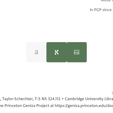
In PGP since
לגולה
(in Hebrew) (Tel Aviv Univ
ה של גולה
100%
100%
100%
100%
פירקא אשר אהבתו בלב חקוקה והנפש אליו משתוקק מנעמי אל אל
 Taylor-Schechter, T-S NS 324.112 + Cambridge University Librar
the Princeton Geniza Project at
https://geniza.princeton.edu/d
 האלוף האלוף החבר הבחיר של ישיבתינו מצעו בגן