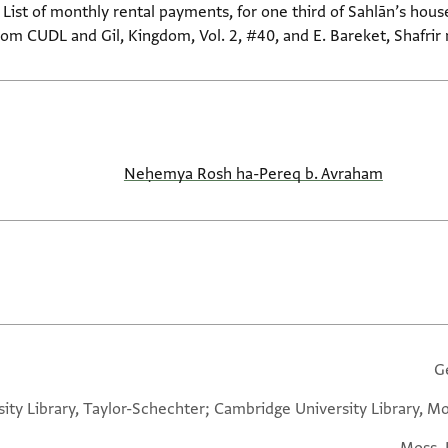
ist of monthly rental payments, for one third of Sahlān’s hous
rom CUDL and Gil, Kingdom, Vol. 2, #40, and E. Bareket, Shafrir 
Neḥemya Rosh ha-Pereq b. Avraham
G
ity Library, Taylor-Schechter; Cambridge University Library, Mo
Moss. 