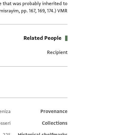
e that was probably inherited to
misrayim, pp. 167, 169, 174.) VMR
Related People
Recipient
תגים
eniza
Additional metadata
Provenance
sseri
Collections
L 225
Historical shelfmarks