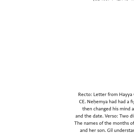
Recto: Letter from Hayya 
CE. Neḥemya had had a fi
then changed his mind an
and the date. Verso: Two distinct text blocks in Arab)
The names of the months of 
and her son. Gil underst