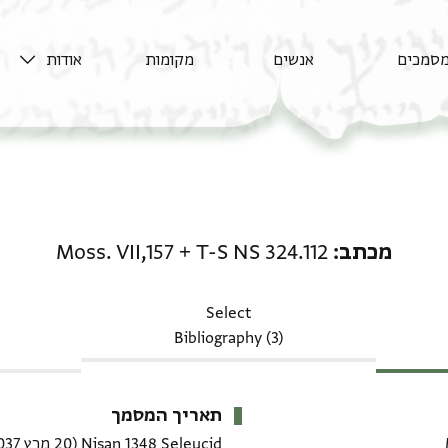
סמכים
אנשים
מקומות
אודות
מכתב: T-S NS 324.112 + Moss. VII,157
מכתב
T-S NS 324.112
+
Moss. VII,157
Select
Bibliography (3)
תאריך המסמך
Nisan 1348 Seleucid
(20 מרץ 1037–18 אפריל 1037 CE)