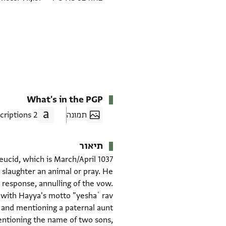
What's in the PGP
תמונה
2 Transcriptions
תיאור
ucid, which is March/April 1037
slaughter an animal or pray. He
 response, annulling of the vow.
s and mentioning a paternal aunt
entioning the name of two sons,