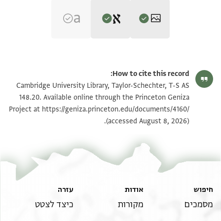
Editor: Goitein, S. D.
T-S AS 148.20 1r
הגדל וסובב
S. D. Goitein's unpublished edition (1950–85).
How to cite this record:
אלממלוך יקבל אלארץ בין ידין חצרה
T-S AS 148.20 1v
Cambridge University Library, Taylor-Schechter, T-S AS
סיידנא אלרייס ירהו וינהי אנה סמע
148.20. Available online through the Princeton Geniza
באנה קד ולף מסכת חולין ערביה וטלבה
https://geniza.princeton.edu/documents/4160/
Project at
תנאי היתר שימוש בתצלום
(accessed August 8, 2026).
מן בעץ אלגמאעה אן ינסכהא
חיפוש
אודות
עזרה
מסמכים
מקורות
כיצד לצטט