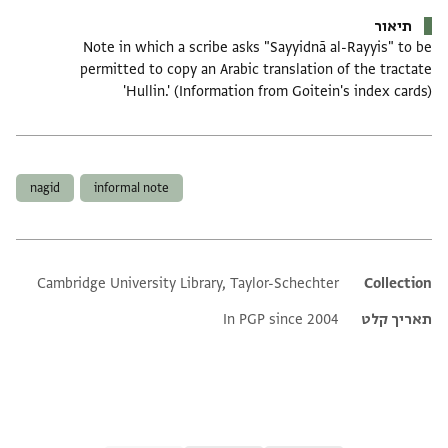
תיאור
Note in which a scribe asks "Sayyidnā al-Rayyis" to be
permitted to copy an Arabic translation of the tractate
'Hullin.' (Information from Goitein's index cards)
תגים
nagid
informal note
Cambridge University Library, Taylor-Schechter
Additional metadata
Collection
תאריך קלט
In PGP since 2004