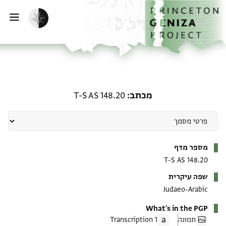
ף הבית
ילוג לתוכן
הפעלת מצב כהה
פתי
מכתב: T-S AS 148.20
מכתב
T-S AS 148.20
מטא-דאטא
מספר מדף
T-S AS 148.20
שפה עיקרית
Judaeo-Arabic
What's in the PGP
תמונה
1 Transcription