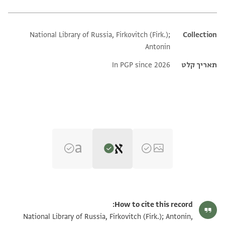
National Library of Russia, Firkovitch (Firk.);
Additional metadata
Collection
Antonin
תאריך קלט
In PGP since 2026
Editor: Dudley, Matthew
Yevr.-Arab. I 328 recto
Matthew Dudley's digital edition (2026).
How to cite this record:
Yevr.-Arab. I 328, folio 27r
Yevr.-Arab. I 328 verso
National Library of Russia, Firkovitch (Firk.); Antonin,
Yevr.-Arab. I 328, folio 27v