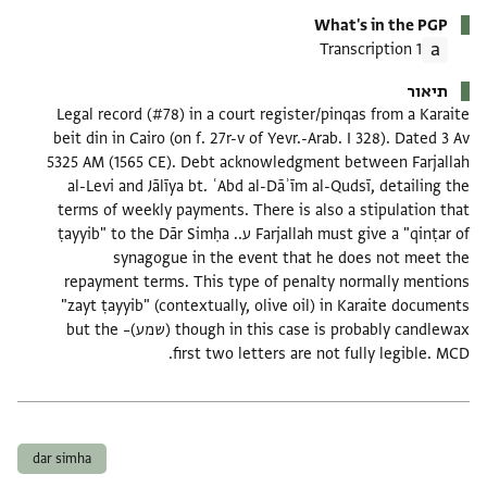
What's in the PGP
1 Transcription
תיאור
Legal record (#78) in a court register/pinqas from a Karaite
beit din in Cairo (on f. 27r-v of Yevr.-Arab. I 328). Dated 3 Av
5325 AM (1565 CE). Debt acknowledgment between Farjallah
al-Levi and Jālīya bt. ʿAbd al-Dāʾīm al-Qudsī, detailing the
terms of weekly payments. There is also a stipulation that
Farjallah must give a "qinṭar of ע.. ṭayyib" to the Dār Simḥa
synagogue in the event that he does not meet the
repayment terms. This type of penalty normally mentions
"zayt ṭayyib" (contextually, olive oil) in Karaite documents
though in this case is probably candlewax (שמע)– but the
first two letters are not fully legible. MCD.
תגים
dar simha