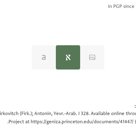
In PGP since
irkovitch (Firk.); Antonin, Yevr.-Arab. I 328. Available online th
סנה ה׳ש׳כ׳ג׳ ליצירה
Project at
https://geniza.princeton.edu/documents/41447/
(
ללוי ואכיה שקיקה