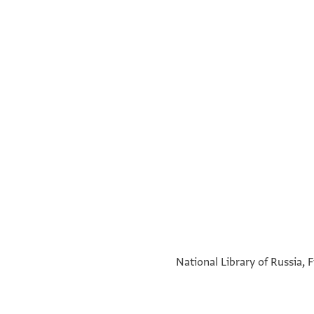
Yevr.-Arab. I 328, folio 21r
National Library of Russia, F