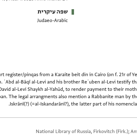
שפה עיקרית
Judaeo-Arabic
rt register/pinqas from a Karaite beit din in Cairo (on f. 21r of Ye
b. ʿAbd al-Bāqī al-Levi and his brother Reʾuben al-Levi testify t
avid al-Levi Shaykh al-Yahūd, to render payment to their mother 
loan. The legal arrangments also mention a Rabbanite man by t
Iskrānī(?) (=al-Iskandarānī?), the latter part of his nomenc
National Library of Russia, Firkovitch (Firk.); A