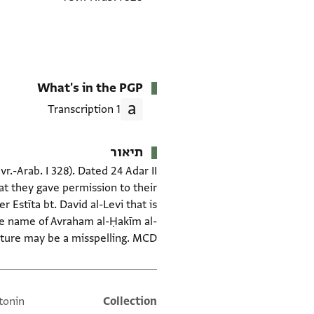
What's in the PGP
1 Transcription
תיאור
vr.-Arab. I 328). Dated 24 Adar II
hat they gave permission to their
Estīta bt. David al-Levi that is
he name of Avraham al-Ḥakīm al-
lature may be a misspelling. MCD.
ntonin
Additional metadata
Collection