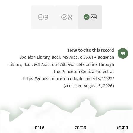
Bodl. MS Arab. c 56.58 fol. 58a
הגדל וסובב
How to cite this record:
Bodl. MS Arab. c 56.58 fol. 58b
הגדל וסובב
Bodleian Library, Bodl. MS Arab. c 56.61 + Bodleian
Library, Bodl. MS Arab. c 56.58. Available online through
Bodl. MS Arab. c 56.58 fol. 61a
הגדל וסובב
the Princeton Geniza Project at
https://geniza.princeton.edu/documents/41022/
Bodl. MS Arab. c 56.58 fol. 61b
הגדל וסובב
(accessed August 6, 2026).
Bodl. MS Arab. c 56.58
Inside upper board
Bodl. MS Arab. c 56.58
Upper flyleaf a
Bodl. MS Arab. c 56.58
Upper flyleaf b
חיפוש
אודות
עזרה
Bodl. MS Arab. c 56.58 1st