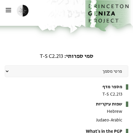
ף הבית
ילוג לתוכן
הפעלת מצב כהה
פתי
סמי ספרותי: T-S C2.213
סמי ספרותי
T-S C2.213
מטא-דאטא
מספר מדף
T-S C2.213
שפות עיקריות
Hebrew
Judaeo-Arabic
What's in the PGP