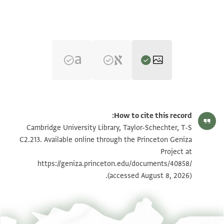
T-S C2.213 1r
הגדל וסובב
How to cite this record:
T-S C2.213 1v
הגדל וסובב
Cambridge University Library, Taylor-Schechter, T-S
C2.213. Available online through the Princeton Geniza
Project at
תנאי היתר שימוש בתצלום
https://geniza.princeton.edu/documents/40858/
(accessed August 8, 2026).