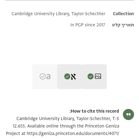
Cambridge University Library, Taylor-Schechter
Additional metadata
Collection
תאריך קלט
In PGP since 2017
Editor: Goitein, S. D.
T-S 12.655 1v
הגדל וסובב
S. D. Goitein's unpublished edition (1950–85).
How to cite this record:
פי ראובן אסתעאד מן שמעון חמאר יסאפר
T-S 12.655 1r
Cambridge University Library, Taylor-Schechter, T-S
עליה אלי בלד מן בלאד אלריף //והי מליג// ווצל אלי תלך
12.655. Available online through the Princeton Geniza
בלד
https://geniza.princeton.edu/documents/4071/
Project at
תנאי היתר שימוש בתצלום