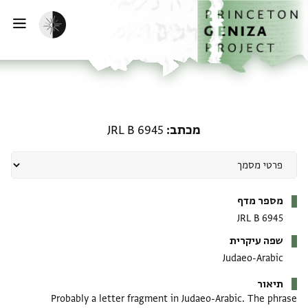
דף הבית
דילוג לתוכן
הפעלת מצב כהה
פתי
מכתב: JRL B 6945
מכתב
JRL B 6945
מטא-דאטא
מספר מדף
JRL B 6945
שפה עיקרית
Judaeo-Arabic
תיאור
Probably a letter fragment in Judaeo-Arabic. The phrase