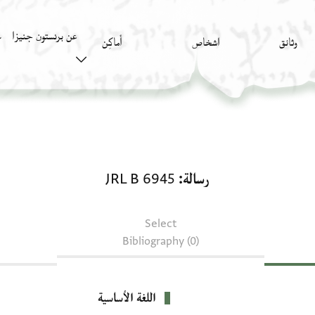
عن برنستون جنيزا
وثائق
اشخاص
أَماكِن
ك
رسالة: JRL B 6945
رسالة
JRL B 6945
Select
Bibliography (0)
اللغة الأساسية