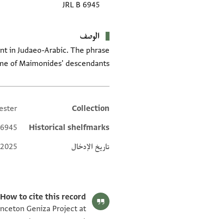
JRL B 6945
الوصف
me of Maimonides' descendants.
ester
Collection
Additional metadata
6945;
Historical shelfmarks
تاريخ الإدخال
 2025
How to cite this record:
inceton Geniza Project at