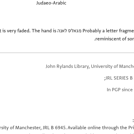
Judaeo-Arabic
Probably a letter fragment in Judaeo-Arabic. The phrase מגאלס ל
reminiscent of so
John Rylands Library, University of Manch
JRL SERIES B 
In PGP since
rsity of Manchester, JRL B 6945. Available online through the Pr