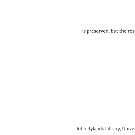
אנה is preserved, but the rest is very faded. The hand is
John Rylands Library, Unive