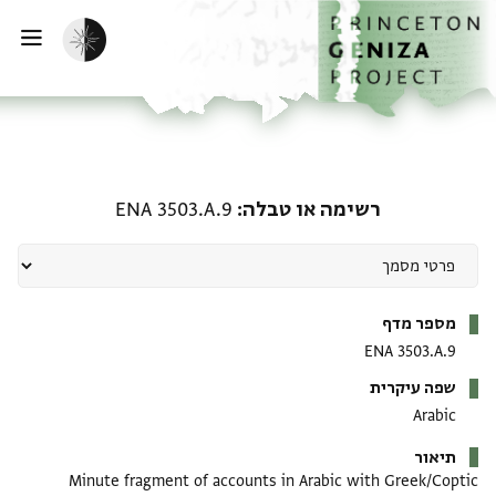
דף הבית
דילוג לתוכן
הפעלת מצב כהה
פתי
רשימה או טבלה: ENA 3503.A.9
רשימה או טבלה
ENA 3503.A.9
מטא-דאטא
מספר מדף
ENA 3503.A.9
שפה עיקרית
Arabic
תיאור
Minute fragment of accounts in Arabic with Greek/Coptic