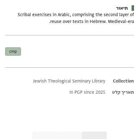
תיאור
Scribal exercises in Arabic, comprising the second layer of
reuse over texts in Hebrew. Medieval-era.
תגים
cmp
Jewish Theological Seminary Library
Additional metadata
Collection
תאריך קלט
In PGP since 2025