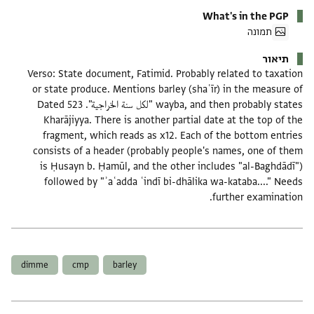
What's in the PGP
תמונה
תיאור
Verso: State document, Fatimid. Probably related to taxation
or state produce. Mentions barley (shaʿīr) in the measure of
wayba, and then probably states "لكل سنة الخراجية". Dated 523
Kharājiyya. There is another partial date at the top of the
fragment, which reads as x12. Each of the bottom entries
consists of a header (probably people's names, one of them
is Ḥusayn b. Ḥamūl, and the other includes "al-Baghdādī")
followed by "ʾaʿadda ʿindī bi-dhālika wa-kataba...." Needs
further examination.
תגים
dimme
cmp
barley