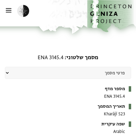
ף הבית
ילוג לתוכן
הפעלת מצב כהה
פתי
מסמך שלטוני: ENA 3145.4
מסמך שלטוני
ENA 3145.4
מטא-דאטא
מספר מדף
ENA 3145.4
תאריך המסמך
523 Kharājī
שפה עיקרית
Arabic