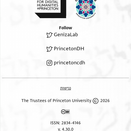
Follow
GenizaLab
PrincetonDH
princetoncdh
נגישות
2026 The Trustees of Princeton University
ISSN: 2834-4146
v. 4.30.0