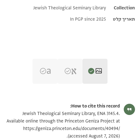
Jewish Theological Seminary Library
Additional metadata
Collection
תאריך קלט
In PGP since 2025
ENA 3145.4 verso
הגדל וסובב
How to cite this record:
ENA 3145.4 recto
הגדל וסובב
Jewish Theological Seminary Library, ENA 3145.4.
Available online through the Princeton Geniza Project at
https://geniza.princeton.edu/documents/40494/
תנאי היתר שימוש בתצלום
(accessed August 7, 2026).