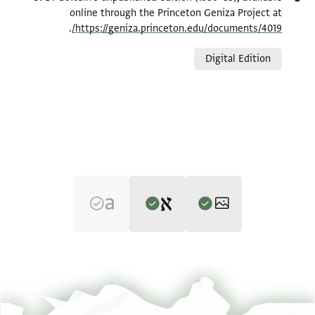
online through the Princeton Geniza Project at
.
https://geniza.princeton.edu/documents/4019/
Relation to document
Digital Edition
Editor: Goitein, S. D.
CUL Or.1080 J90 1r
הגדל וסובב
S. D. Goitein's unpublished edition (1950–85).
CUL Or.1080 J90 1v
הגדל וסובב
Verso