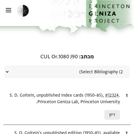
ף הבית
ילוג לתוכן
הפעלת מצב כהה
פתי
רשומה קשורה ל-מכתב: CUL Or.1080 J90
מכתב
CUL Or.1080 J90
.
ציטוט
#12324
S. D. Goitein, unpublished index cards (1950–85),
Princeton Geniza Lab, Princeton University.
Relation to document
דיון
ציטוט
S. D. Goitein's unpublished edition (1950–85), available