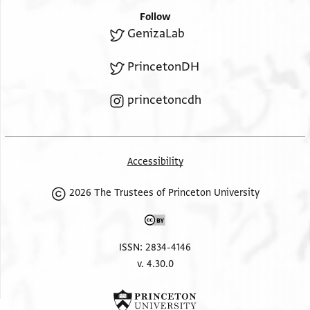
כולה איש מא ראית מן אלרי אעמלה ושלום
Follow
GenizaLab
Margin
PrincetonDH
princetoncdh
אנא אקבל ידיך ואכדמך באגל אלסלאם
ואלגבירה כאלתי אלסלאם וכל מן תחוטה
ענאיתך אלסלאם
Accessibility
2026 The Trustees of Princeton University
ISSN: 2834-4146
v. 4.30.0