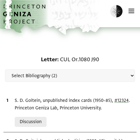
Skip to main content
home
Enable dark m
O
Scholarship on Letter: C
Letter
CUL Or.1080 J90
Bibliographic citation
S. D. Goitein, unpublished index cards (1950–85),
#12324
.
Princeton Geniza Lab, Princeton University.
Relation to document
Discussion