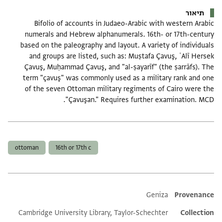
תיאור
Bifolio of accounts in Judaeo-Arabic with western Arabic
numerals and Hebrew alphanumerals. 16th- or 17th-century
based on the paleography and layout. A variety of individuals
and groups are listed, such as: Muṣtafa Çavuş, ʿAlī Hersek
Çavuş, Muḥammad Çavuş, and "al-ṣayarīf" (the ṣarrāfs). The
term "çavuş" was commonly used as a military rank and one
of the seven Ottoman military regiments of Cairo were the
"Çavuşan." Requires further examination. MCD.
תגים
ottoman
16th or 17th c
Additional metadata
Geniza
Provenance
Cambridge University Library, Taylor-Schechter
Collection