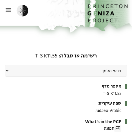
ף הבית
ילוג לתוכן
הפעלת מצב כהה
פתי
רשימה או טבלה: T-S K11.55
רשימה או טבלה
T-S K11.55
מטא-דאטא
מספר מדף
T-S K11.55
שפה עיקרית
Judaeo-Arabic
What's in the PGP
תמונה