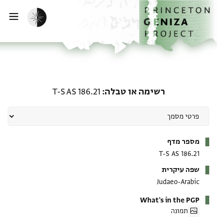
ף הבית
ילוג לתוכן
הפעלת מצב כהה
פתי
רשימה או טבלה: T-S AS 186.21
רשימה או טבלה
T-S AS 186.21
מטא-דאטא
מספר מדף
T-S AS 186.21
שפה עיקרית
Judaeo-Arabic
What's in the PGP
תמונה