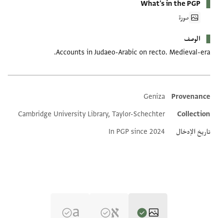
What's in the PGP
صورة
الوصف
Accounts in Judaeo-Arabic on recto. Medieval-era.
Geniza
Provenance
Additional metadata
Cambridge University Library, Taylor-Schechter
Collection
تاريخ الإدخال
In PGP since 2024