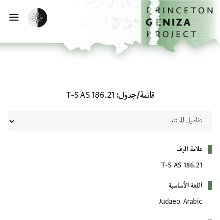
لصفحة الرئيسية
خطي إلى المحتوى الرئيسي
تفعيل الوضع المظلم
فتح 
قائمة/جدول: T-S AS 186.21
قائمة/جدول
T-S AS 186.21
بيانات التعريف
علامة الرف
T-S AS 186.21
اللغة الأساسية
Judaeo-Arabic