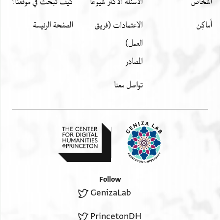
اشخاص
الأسئلة الأكثر شيوعًا
كيف تبحث في موقعنا؟
أَماكِن
الاعتمادات (فريق
الصفحة الرئيسة
العمل)
المصادر
تواصل معنا
Follow
GenizaLab
PrincetonDH