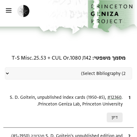
ף הבית
ילוג לתוכן
הפעלת מצב כהה
פתי
רשומה קשורה ל-מסמך משפטי: 080 J142 + T-S Misc.25.53
מסמך משפטי
CUL Or.1080 J142
+
T-S Misc.25.53
.
ציטוט
#12360
S. D. Goitein, unpublished index cards (1950–85),
Princeton Geniza Lab, Princeton University.
Relation to document
דיון
ציטוט
S. D. Goitein's unpublished edition and מהדורה (1950–85),