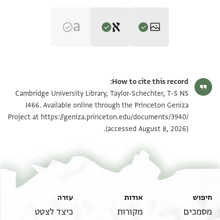
Editor: Goitein, S. D.
T-S NS J466 1r
הגדל וסובב
S. D. Goitein's unpublished edition (1950–85).
How to cite this record:
Recto
T-S NS J466 1v
הגדל וסובב
Cambridge University Library, Taylor-Schechter, T-S NS
מדכור [. . .] כלל קהלות הקדש [. . . . . . . . . . . . . .
J466. Available online through the Princeton Geniza
הזקן ביר פינחס נע וסרור בר מר ור א. . . . . פרחיה
Project at
https://geniza.princeton.edu/documents/3940/
תנאי היתר שימוש בתצלום
נע ענדנא באלמחלה ומעה .ג. סקלי מ. . . . . . . .
(accessed August 8, 2026).
קאלב מנה ברכה . .אג.ה ל.א.ה פלמא .לכן . . . . .
באלמחלה תוקפת [. . . . . . . . . . . . . . . .]. . . .
מן יערפהם כשרים [. . . . . . . . . . . . . .]. . . פי . . .
פקלת להם מנין א.ת[. . . . . . . . . . . . . . .]. . . . . . . . . . . .
. . . . . . . . . . . . . . . . . . . . . . . . . . . .
חיפוש
אודות
עזרה
מן רגל תאגר ה.למ.[. . . . . . . . .]. . .[. .]. . . . . . .
מסמכים
מקורות
כיצד לצטט