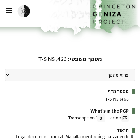
ף הבית
ילוג לתוכן
הפעלת מצב כהה
פתי
מסמך משפטי: T-S NS J466
מסמך משפטי
T-S NS J466
מטא-דאטא
מספר מדף
T-S NS J466
What's in the PGP
תמונה
1 Transcription
תיאור
Legal document from al-Mahalla mentioning ha-zaqen b. R.