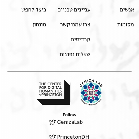
פקלת להם . . . .[. . . . . . . . . . . . . . . . . . .
אלתמסנא מנה כתאב פקאל .[. . . . . . . . . . . . . . . . . .
אנשים
עניינים טכניים
כיצד לחפש
ובן אלסקלי בכתאב .ומ. ולד[. . . . . . . . . . .
מקומות
צרו עמנו קשר
מונחון
אלדי . . . . באלג. .[. . . . .] אלרגל מן [. . . . . . . . . . . .
תקה ואלאמ. . .[. . .]. . . . . . .אט. . . .אל. . . . . . .
קרדיטים
צחבתה פקלת ל. . . . . . . אלדי סהל [. . . . . . . . . . .
גמאעה מן אצחאבנא . . . .ראני [. . . . . . . . . . . .
שאלות נפוצות
עדים ישהדו באן הדא אל. . אלדי אש. . . . . . . . . . . .
אלדכר פנסנד עליה ונטלקה לכם פמצו וחצרו אלינא
. . . . .דים . . . . . . . . . . . . . . . . . . . . . . . . . . .
גמאעה אן . . . . . . . . . .ה. . . . . . . . . . . . . . . .
מכתום נחן . . . . . . . . . . . . . . . . . . . . . . . . . . . . .
אלחבר וא[. . .]ד. . . . . . . . . . .למ.א. . . . . . . . . . .
. . . .כנא[. . . . . . . . . .]אלחבר . . . . . . . . .[. . . . . . .
Follow
ואטלקנאה באלמ[. . . .]. . .א ר אברהם . . . . . . . . .
GenizaLab
מא צח ענדנא מן דלך . . . . . . . . . . . . . . . . . . . .
PrincetonDH