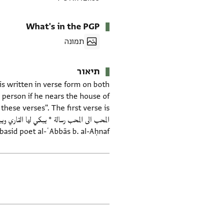
What's in the PGP
תמונה
תיאור
s written in verse form on both
 person if he nears the house of
asid poet al-ʿAbbās b. al-Aḥnaf.
תגים