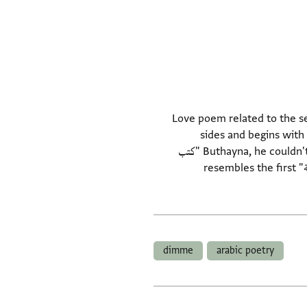
Love poem related to the s
sides and begins with 
Buthayna, he couldn't control himself [because of the separation] and hence penned these verses". The first verse is "كتب
المحب الى المحب رسالة * يبكي لها القاري ويبكي الكاتب". The first hemstitch of the verse "كتب المحب الى المحب رسالة" resembles the first
dimme
arabic poetry