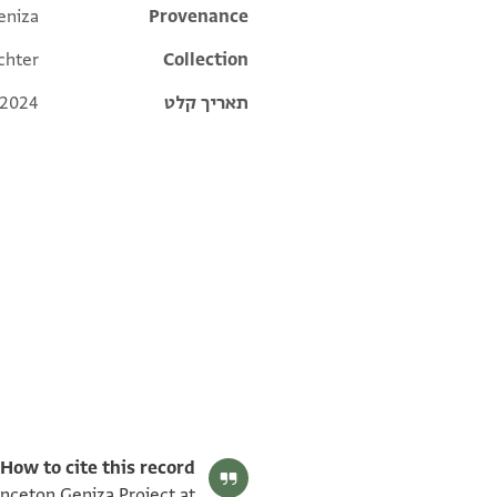
eniza
Additional metadata
Provenance
chter
Collection
תאריך קלט
 2024
T-S Ar.42.155 1v
T-S Ar.42.155 1r
תנאי היתר שימוש בתצלום
How to cite this record:
rinceton Geniza Project at