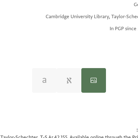
G
Cambridge University Library, Taylor-Sche
In PGP since
100%
100%
Taylor-Schechter, T-S Ar.42.155. Available online through the P