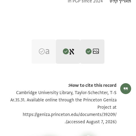
תאריך קלט
In PGP since 2024
Editor: Umrethwala, Yusuf
T-S Ar.35.31 1v
הגדל וסובב
Yusuf Umrethwala's digital edition (2025).
How to cite this record:
Verso
T-S Ar.35.31 1r
Cambridge University Library, Taylor-Schechter, T-S
فان امرت مملوكها بالاستخراج من مولاي وخر...[
Ar.35.31. Available online through the Princeton Geniza
... مملوكها ذلك ولها ثبت الله النعم عليها وعنده الراي[الاعلى
Project at
תנאי היתר שימוש בתצלום
في ذلك ان شا الله
https://geniza.princeton.edu/documents/39209/
ראה :
T-S Ar.35.31
(accessed August 7, 2026).