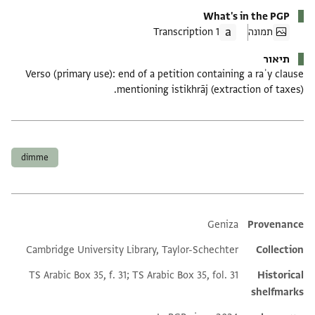
What's in the PGP
תמונה
1 Transcription
תיאור
Verso (primary use): end of a petition containing a raʾy clause
mentioning istikhrāj (extraction of taxes).
תגים
dimme
Additional metadata
Geniza
Provenance
Cambridge University Library, Taylor-Schechter
Collection
TS Arabic Box 35, f. 31; TS Arabic Box 35, fol. 31
Historical
shelfmarks