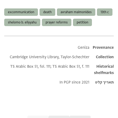
תגים
excommunication
death
avraham maimonides
13th c
shelomo b. eliyyahu
prayer reforms
petition
Additional metadata
Geniza
Provenance
Cambridge University Library, Taylor-Schechter
Collection
TS Arabic Box 51, fol. 111; TS Arabic Box 51, f. 111
Historical
shelfmarks
תאריך קלט
In PGP since 2021