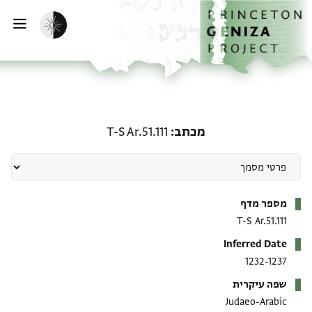
ף הבית
ילוג לתוכן
הפעלת מצב כהה
פתי
מכתב: T-S Ar.51.111
מכתב
T-S Ar.51.111
מטא-דאטא
מספר מדף
T-S Ar.51.111
Inferred Date
1232-1237
שפה עיקרית
Judaeo-Arabic