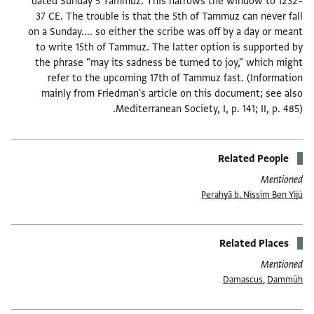
dated Sunday 5 Tammuz. This narrows the window to 1232–
37 CE. The trouble is that the 5th of Tammuz can never fall
on a Sunday.... so either the scribe was off by a day or meant
to write 15th of Tammuz. The latter option is supported by
the phrase "may its sadness be turned to joy," which might
refer to the upcoming 17th of Tammuz fast. (Information
mainly from Friedman's article on this document; see also
Mediterranean Society, I, p. 141; II, p. 485).
Related People
Mentioned
Peraḥyā b. Nissīm Ben Yijū
Related Places
Mentioned
Damascus
,
Dammūh