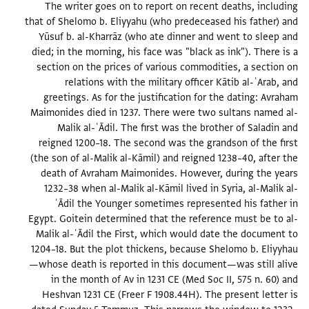
The writer goes on to report on recent deaths, including
that of Shelomo b. Eliyyahu (who predeceased his father) and
Yūsuf b. al-Kharrāz (who ate dinner and went to sleep and
died; in the morning, his face was "black as ink"). There is a
section on the prices of various commodities, a section on
relations with the military officer Kātib al-ʿArab, and
greetings. As for the justification for the dating: Avraham
Maimonides died in 1237. There were two sultans named al-
Malik al-ʿĀdil. The first was the brother of Saladin and
reigned 1200–18. The second was the grandson of the first
(the son of al-Malik al-Kāmil) and reigned 1238–40, after the
death of Avraham Maimonides. However, during the years
1232–38 when al-Malik al-Kāmil lived in Syria, al-Malik al-
ʿĀdil the Younger sometimes represented his father in
Egypt. Goitein determined that the reference must be to al-
Malik al-ʿĀdil the First, which would date the document to
1204–18. But the plot thickens, because Shelomo b. Eliyyhau
—whose death is reported in this document—was still alive
in the month of Av in 1231 CE (Med Soc II, 575 n. 60) and
Heshvan 1231 CE (Freer F 1908.44H). The present letter is