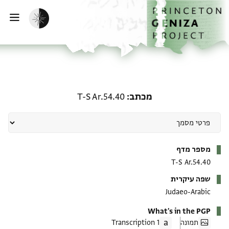
ף הבית
ילוג לתוכן
הפעלת מצב כהה
פתי
מכתב: T-S Ar.54.40
מכתב
T-S Ar.54.40
מטא-דאטא
מספר מדף
T-S Ar.54.40
שפה עיקרית
Judaeo-Arabic
What's in the PGP
תמונה
1 Transcription