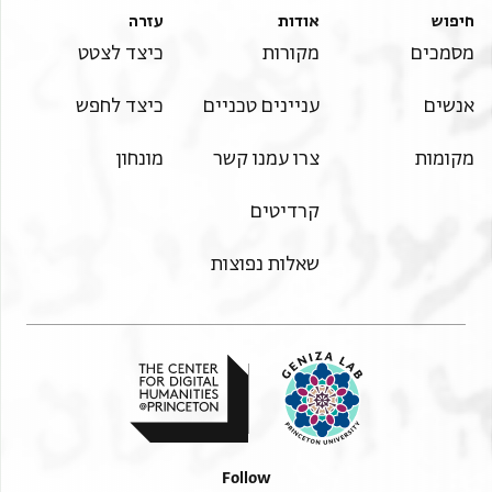
מושבו עם בין נעימים
כל עמוק ידליהו
חיפוש
אודות
עזרה
ויקבץ עם נדודים
וכל סתום יגליהו
מסמכים
מקורות
כיצד לצטט
ויבנה בית מקדשי
וכל חסרון ימלאהו
הקיף
אנשים
עניינים טכניים
כיצד לחפש
Bottom left margin, perpendicular lines.
כרב אשי
מקומות
צרו עמנו קשר
מונחון
ומנשי
קרדיטים
שאלות נפוצות
Follow