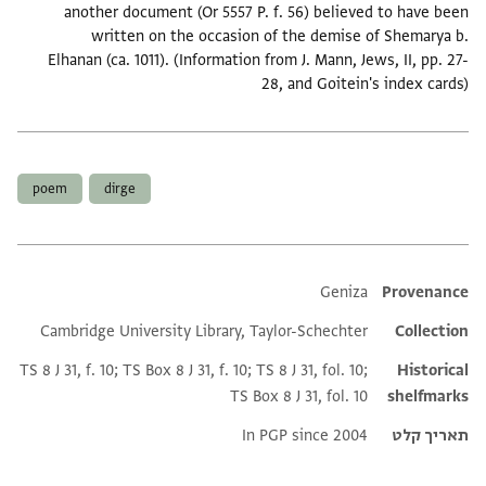
another document (Or 5557 P. f. 56) believed to have been
written on the occasion of the demise of Shemarya b.
Elhanan (ca. 1011). (Information from J. Mann, Jews, II, pp. 27-
28, and Goitein's index cards)
תגים
poem
dirge
Additional metadata
Geniza
Provenance
Cambridge University Library, Taylor-Schechter
Collection
TS 8 J 31, f. 10; TS Box 8 J 31, f. 10; TS 8 J 31, fol. 10;
Historical
TS Box 8 J 31, fol. 10
shelfmarks
תאריך קלט
In PGP since 2004