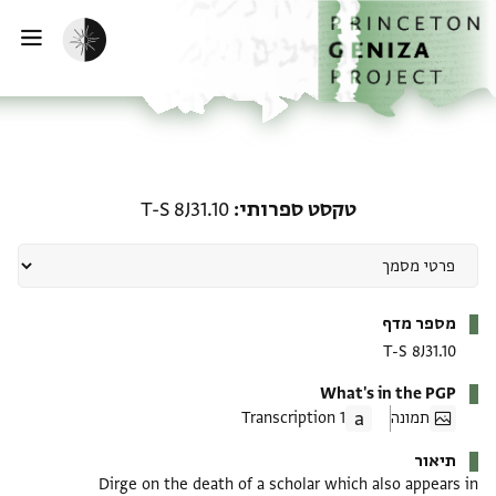
ף הבית
ילוג לתוכן
הפעלת מצב כהה
פתי
טקסט ספרותי: T-S 8J31.10
טקסט ספרותי
T-S 8J31.10
מטא-דאטא
מספר מדף
T-S 8J31.10
What's in the PGP
תמונה
1 Transcription
תיאור
Dirge on the death of a scholar which also appears in