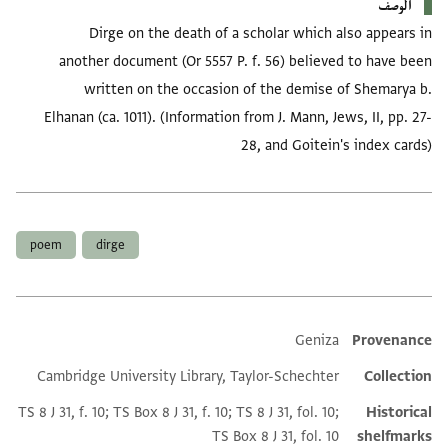
الوصف
Dirge on the death of a scholar which also appears in
another document (Or 5557 P. f. 56) believed to have been
written on the occasion of the demise of Shemarya b.
Elhanan (ca. 1011). (Information from J. Mann, Jews, II, pp. 27-
28, and Goitein's index cards)
العلامات
poem
dirge
Geniza
Provenance
Additional metadata
Cambridge University Library, Taylor-Schechter
Collection
TS 8 J 31, f. 10; TS Box 8 J 31, f. 10; TS 8 J 31, fol. 10;
Historical
TS Box 8 J 31, fol. 10
shelfmarks