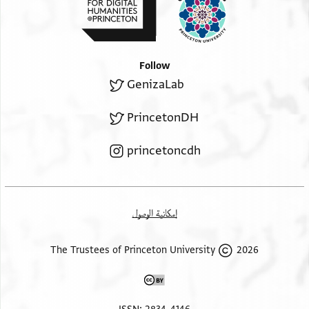
Follow
GenizaLab
PrincetonDH
princetoncdh
إمكانية الوصول
2026 The Trustees of Princeton University