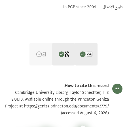
تاريخ الإدخال
In PGP since 2004
Editor: Goitein, S. D.
T-S 8J31.10 1r
تكبير و تدوير
S. D. Goitein's unpublished edition (1950–85).
How to cite this record:
שחה ישיבת צבי בחבל
T-S 8J31.10 1v
تكبير و تدوير
Cambridge University Library, Taylor-Schechter, T-S
Verso.
עם ישיבת בני בבל
8J31.10. Available online through the Princeton Geniza
לתלמוד
ושמו יד עלי שובלי
https://geniza.princeton.edu/documents/3779/
Project at
بيان أذونات الصورة
לסדר מועד וליב[מות
(accessed August 6, 2026).
בתמהון לב עלי מוקשי
ועירובין הסתומות
ירד מראשם זר