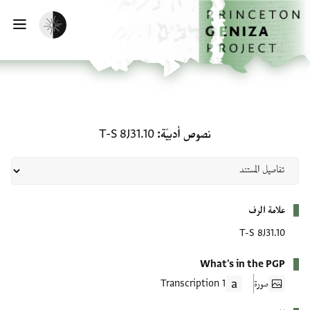
لصفحة الرئيسية
خطي إلى المحتوى الرئيسي
تفعيل الوضع المظلم
فتح 
نصوص أدبيّة: T-S 8J31.10
نصوص أدبيّة
T-S 8J31.10
بيانات التعريف
علامة الرف
T-S 8J31.10
What's in the PGP
صورة
1 Transcription