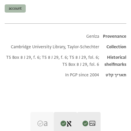
account
Additional metadata
Geniza
Provenance
Cambridge University Library, Taylor-Schechter
Collection
TS Box 8 J 29, f. 6; TS 8 J 29, f. 6; TS 8 J 29, fol. 6;
Historical
TS Box 8 J 29, fol. 6
shelfmarks
תאריך קלט
In PGP since 2004