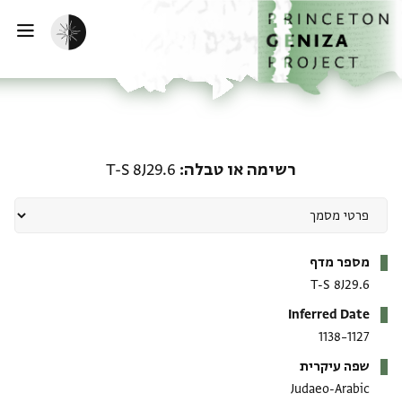
ף הבית
ילוג לתוכן
הפעלת מצב כהה
פתי
רשימה או טבלה: T-S 8J29.6
רשימה או טבלה
T-S 8J29.6
מטא-דאטא
מספר מדף
T-S 8J29.6
Inferred Date
1127–1138
שפה עיקרית
Judaeo-Arabic