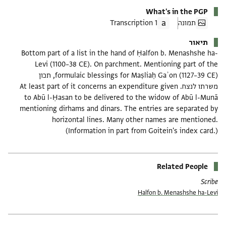
What's in the PGP
תמונה
1 Transcription
תיאור
Bottom part of a list in the hand of Ḥalfon b. Menashshe ha-
Levi (1100–38 CE). On parchment. Mentioning part of the
formulaic blessings for Maṣliaḥ Gaʾon (1127–39 CE), תכון
משרתו לנצח. At least part of it concerns an expenditure given
to Abū l-Ḥasan to be delivered to the widow of Abū l-Munā
mentioning dirhams and dinars. The entries are separated by
horizontal lines. Many other names are mentioned.
(Information in part from Goitein's index card.)
Related People
Scribe
Ḥalfon b. Menashshe ha-Levi
תגים