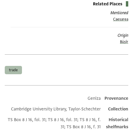
Related Places
Mentioned
Caesarea
Origin
Būṣīr
תגים
trade
Additional metadata
Geniza
Provenance
Cambridge University Library, Taylor-Schechter
Collection
TS Box 8 J 16, fol. 31; TS 8 J 16, fol. 31; TS 8 J 16, f.
Historical
31; TS Box 8 J 16, f. 31
shelfmarks