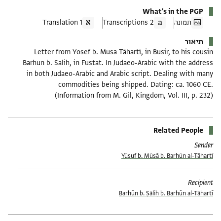
What's in the PGP
תמונה
2 Transcriptions
1 Translation
תיאור
Letter from Yosef b. Musa Tāhartī, in Busir, to his cousin
Barhun b. Salih, in Fustat. In Judaeo-Arabic with the address
in both Judaeo-Arabic and Arabic script. Dealing with many
commodities being shipped. Dating: ca. 1060 CE.
(Information from M. Gil, Kingdom, Vol. III, p. 232)
Related People
Sender
Yūsuf b. Mūsā b. Barhūn al-Tāhartī
Recipient
Barhūn b. Ṣāliḥ b. Barhūn al-Tāhartī