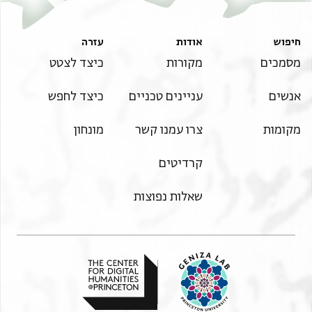
מ]קל הת[פאר]ה [
. . .
חיפוש
אודות
עזרה
מסמכים
מקורות
כיצד לצטט
אנשים
עניינים טכניים
כיצד לחפש
מקומות
צרו עמנו קשר
מונחון
קרדיטים
שאלות נפוצות