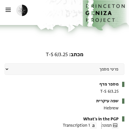
ף הבית
ילוג לתוכן
הפעלת מצב כהה
פתי
מכתב: T-S 6J3.25
מכתב
T-S 6J3.25
מטא-דאטא
מספר מדף
T-S 6J3.25
שפה עיקרית
Hebrew
What's in the PGP
תמונה
1 Transcription