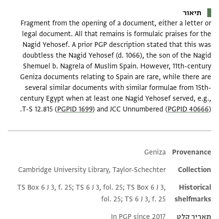
תיאור
Fragment from the opening of a document, either a letter or
legal document. All that remains is formulaic praises for the
Nagid Yehosef. A prior PGP description stated that this was
doubtless the Nagid Yehosef (d. 1066), the son of the Nagid
Shemuel b. Nagrela of Muslim Spain. However, 11th-century
Geniza documents relating to Spain are rare, while there are
several similar documents with similar formulae from 15th-
century Egypt when at least one Nagid Yehosef served, e.g.,
T-S 12.815 (
PGPID 1699
) and JCC Unnumbered (
PGPID 40666
).
Additional metadata
Geniza
Provenance
Cambridge University Library, Taylor-Schechter
Collection
TS Box 6 J 3, f. 25; TS 6 J 3, fol. 25; TS Box 6 J 3,
Historical
fol. 25; TS 6 J 3, f. 25
shelfmarks
תאריך קלט
In PGP since 2017